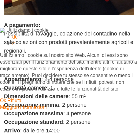
A pagamento:
Utilizziamo i cookie
Possibilità di lavaggio, colazione del contadino nella
de
sala colazioni con prodotti prevalentemente agricoli e
it
regionali.
Utilizziamo i cookie sul nostro sito Web. Alcuni di essi sono
essenziali per il funzionamento del sito, mentre altri ci aiutano a
migliorare questo sito e l'esperienza dell'utente (cookie di
tracciamento). Puoi decidere tu stesso se consentire o meno i
Appartamento
: 2-4 persone
cookie. Ti preghiamo di notare che se li rifiuti, potresti non
Quantità camere
: 1
essere in grado di utilizzare tutte le funzionalità del sito.
Dimensioni delle camere
: 55 m²
Ok
Rifiuta
Occupazione minima
: 2 persone
Maggiori informazioni
Occupazione massima
: 4 persone
Occupazione standard
: 2 persone
Arrivo
: dalle ore 14:00