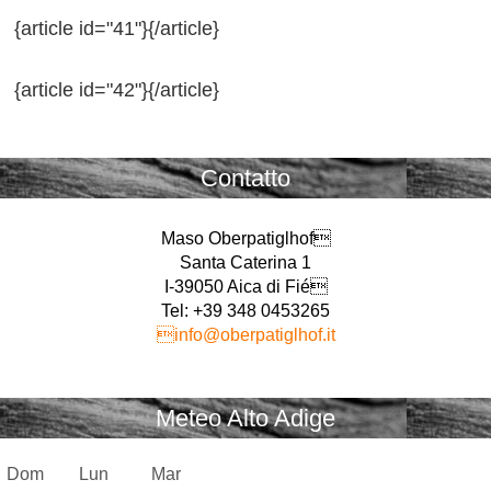
{article id="41"}{/article}
{article id="42"}{/article}
Contatto
Maso Oberpatiglhof
Santa Caterina 1
I-39050 Aica di Fié
Tel: +39 348 0453265
info@oberpatiglhof.it
Meteo Alto Adige
Dom
Lun
Mar