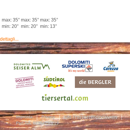
max: 35°
max: 35°
max: 35°
min: 20°
min: 20°
min: 13°
dettagli...
Impronta
Privacy
CIN: IT021031B5GIYUWX8N
Part.IVA: 02364290219