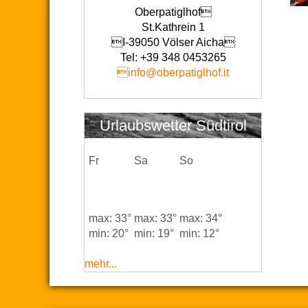
Oberpatiglhof
St.Kathrein 1
I-39050 Völser Aicha
Tel: +39 348 0453265
info@oberpatiglhof.it
Urlaubswetter Südtirol
Fr
Sa
So
max: 33°
max: 33°
max: 34°
min: 20°
min: 19°
min: 12°
mehr...