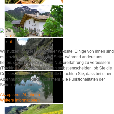
Wir nutzen Cookies
de
it
Wir nutzen Cookies auf unserer Website. Einige von ihnen sind
essenziell für den Betrieb der Seite, während andere uns
helfen, diese Website und die Nutzererfahrung zu verbessern
(Tracking Cookies). Sie können selbst entscheiden, ob Sie die
Cookies zulassen möchten. Bitte beachten Sie, dass bei einer
Ablehnung womöglich nicht mehr alle Funktionalitäten der
Seite zur Verfügung stehen.
Akzeptieren
Ablehnen
Weitere Informationen