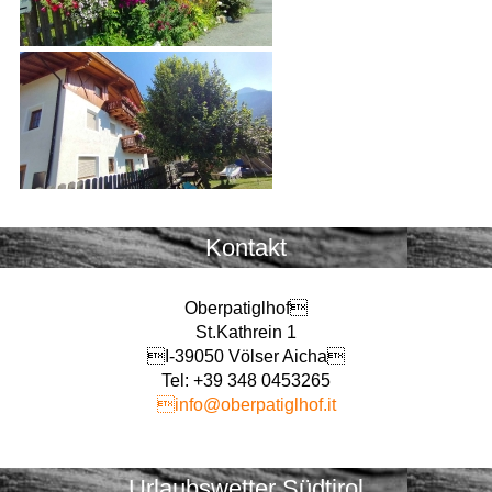
Kontakt
Oberpatiglhof
St.Kathrein 1
I-39050 Völser Aicha
Tel: +39 348 0453265
info@oberpatiglhof.it
Urlaubswetter Südtirol