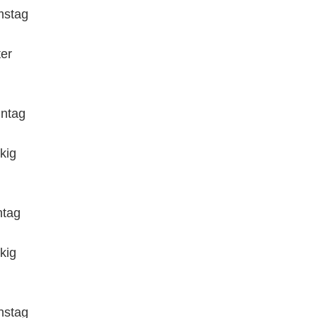
stag
ter
ntag
kig
tag
kig
nstag