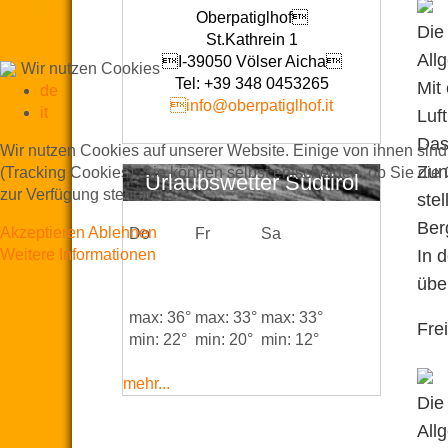
Oberpatiglhof
Die
St.Kathrein 1
All
I-39050 Völser Aicha
Wir nutzen Cookies
Tel: +39 348 0453265
Mit
de
info@oberpatiglhof.it
it
Luf
Das
Wir nutzen Cookies auf unserer Website. Einige von ihnen sind
Zun
(Tracking Cookies). Sie können selbst entscheiden, ob Sie die
Urlaubswetter Südtirol
zur Verfügung stehen.
ste
Ber
Akzeptieren
Ablehnen
Do
Fr
Sa
Weitere Informationen
In 
über
max: 36°
max: 33°
max: 33°
Fre
min: 22°
min: 20°
min: 12°
mehr...
Die
All