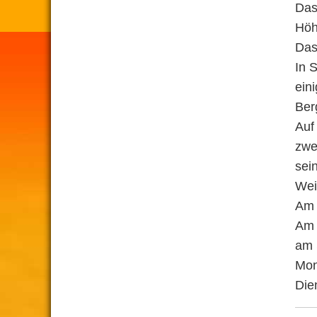
Das
Höh
Das
In 
ein
Ber
Auf
zwe
sein
Wei
Am 
Am 
am 
Mon
Die