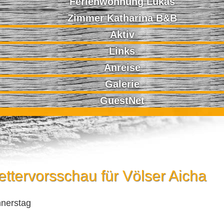
Ferienwohnung Lukas
Zimmer Katharina B&B
Aktiv
Links
Anreise
Galerie
GuestNet
ttervorsschau für Völser Aicha
nerstag