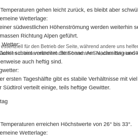
 Temperaturen gehen leicht zurück, es bleibt aber schwü
gemeine Wetterlage:
 einer südwestlichen Höhenströmung werden weiterhin s
tmassen Richtung Alpen geführt.
 Wetter:
 essenziell für den Betrieb der Seite, während andere uns helf
ächst scheint verbreitet die Sonne. Am Nachmittag und A
 Cookies zulassen möchten. Bitte beachten Sie, dass bei einer 
llenweise auch heftig sind.
gwetter:
der ersten Tageshälfte gibt es stabile Verhältnisse mit 
 Südtirol verteilt einige, teils heftige Gewitter.
itag
 Temperaturen erreichen Höchstwerte von 26° bis 33°.
gemeine Wetterlage: