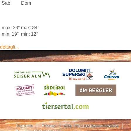
Sab
Dom
max: 33°
max: 34°
min: 19°
min: 12°
dettagli...
Impronta
Privacy
CIN: IT021031B5GIYUWX8N