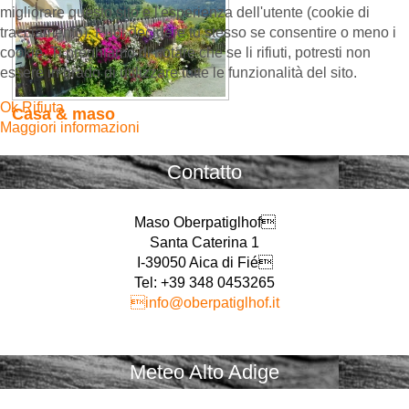
migliorare questo sito e l'esperienza dell'utente (cookie di
tracciamento). Puoi decidere tu stesso se consentire o meno i
cookie. Ti preghiamo di notare che se li rifiuti, potresti non
essere in grado di utilizzare tutte le funzionalità del sito.
Ok
Rifiuta
Casa & maso
Maggiori informazioni
Contatto
Maso Oberpatiglhof
Santa Caterina 1
I-39050 Aica di Fié
Tel: +39 348 0453265
info@oberpatiglhof.it
Meteo Alto Adige