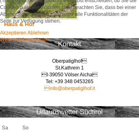
(Tracking Cookies). Sie können selbst entscheiden, ob Sie die
Cookies zulassen möchten. Bitte beachten Sie, dass bei einer
Ablehnung womöglich nicht mehr alle Funktionalitäten der
Seite zur Verfügung stehen.
Haus & Hof
Akzeptieren
Ablehnen
Weitere Informationen
Kontakt
Oberpatiglhof
St.Kathrein 1
I-39050 Völser Aicha
Tel: +39 348 0453265
info@oberpatiglhof.it
Urlaubswetter Südtirol
Sa
So